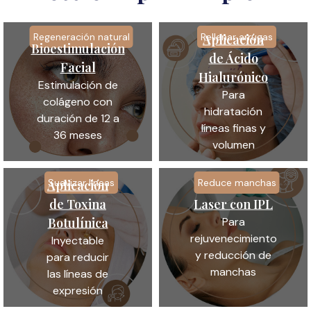
Regeneración natural
Rellenar arrugas
Aplicación
Bioestimulación
de Ácido
Facial
Hialurónico
Estimulación de
Para
colágeno con
hidratación
duración de 12 a
líneas finas y
36 meses
volumen
Suavizar líneas
Reduce manchas
Aplicación
de Toxina
Laser con IPL
Botulínica
Para
rejuvenecimiento
Inyectable
y reducción de
para reducir
manchas
las líneas de
expresión