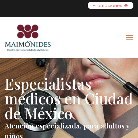
Promociones 🔥
Especialistas
médicos en Ciudad
de México
Atención especializada, para adultos y
niños.