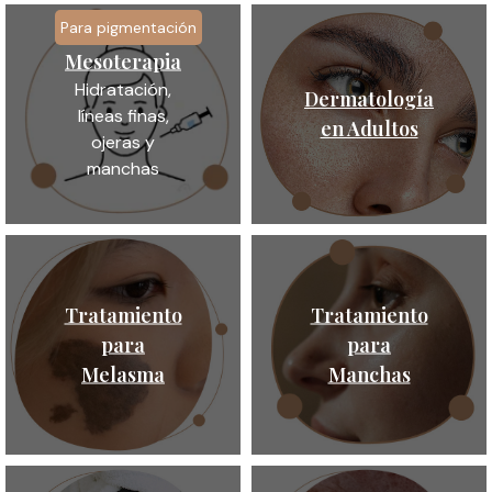
Para pigmentación
Mesoterapia
Hidratación,
Dermatología
líneas finas,
en Adultos
ojeras y
manchas
Tratamiento
Tratamiento
para
para
Melasma
Manchas