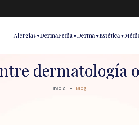
Alergias
DermaPedia
Derma
Estética
Médi
ntre dermatología 
Inicio
Blog