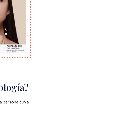
ología?
na persona cuya