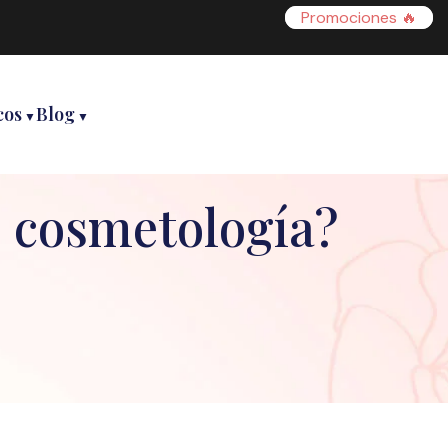
Promociones 🔥
cos
Blog
o cosmetología?