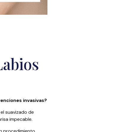
l
Labios
venciones invasivas?
 el suavizado de
nrisa impecable.
un procedimiento