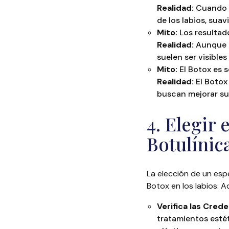
Realidad:
Cuando s
de los labios, suav
Mito:
Los resultado
Realidad:
Aunque a
suelen ser visible
Mito:
El Botox es s
Realidad:
El Botox
buscan mejorar su 
4. Elegir
Botulínic
La elección de un espe
Botox en los labios. 
Verifica las Crede
tratamientos estét