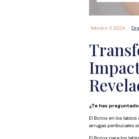
febrero 3 2024
Dra
Transf
Impact
Revela
¿Te has preguntado 
El Botox en los labio
arrugas peribucales si
El Botox para los lab