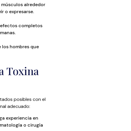
s músculos alrededor
ír o expresarse.
 efectos completos
emanas.
e los hombres que
ra Toxina
ltados posibles con el
onal adecuado:
ga experiencia en
matología o cirugía