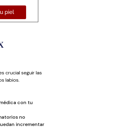
x
s crucial seguir las
s labios.
 médica con tu
matorios no
puedan incrementar