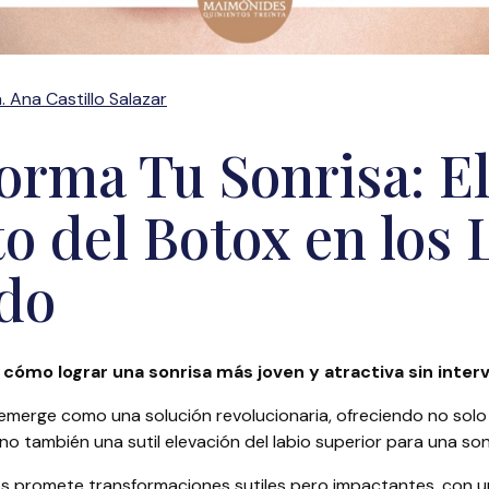
. Ana Castillo Salazar
orma Tu Sonrisa: E
o del Botox en los 
do
cómo lograr una sonrisa más joven y atractiva sin inter
s emerge como una solución revolucionaria, ofreciendo no solo
no también una sutil elevación del labio superior para una so
ios promete transformaciones sutiles pero impactantes, con 