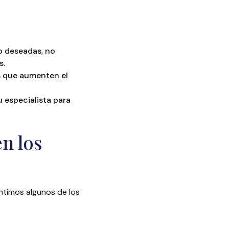
no deseadas, no
s.
es que aumenten el
 especialista para
en los
timos algunos de los