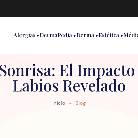
Alergias
DermaPedia
Derma
Estética
Médi
onrisa: El Impacto 
Labios Revelado
Inicio
Blog