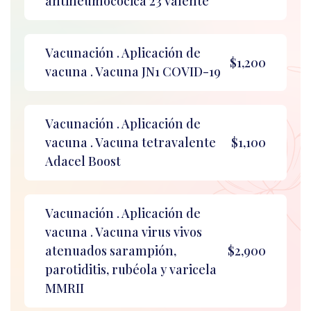
antineumocócica 23 valente
Vacunación . Aplicación de
$1,200
vacuna . Vacuna JN1 COVID-19
Vacunación . Aplicación de
vacuna . Vacuna tetravalente
$1,100
Adacel Boost
Vacunación . Aplicación de
vacuna . Vacuna virus vivos
atenuados sarampión,
$2,900
parotiditis, rubéola y varicela
MMRII