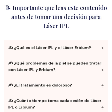
📝 Importante que leas este contenido
antes de tomar una decisión para
Láser IPL
✍️ ¿Qué es el Láser IPL y el Láser Erbium?
El Láser IPL (Luz Pulsada Intensa) utiliza pulsos de
✍️ ¿Qué problemas de la piel se pueden tratar
luz para tratar manchas, vasos sanguíneos y
con Láser IPL y Erbium?
estimular la producción de colágeno. El Láser
Erbium es un láser fraccionado que trabaja a nivel
Con estos tratamientos se pueden tratar manchas
profundo, ideal para cicatrices, arrugas y
✍️ ¿El tratamiento es doloroso?
solares, melasma, cicatrices de acné, líneas finas,
rejuvenecimiento facial. Combinados, ofrecen una
poros dilatados y textura irregular de la piel.
solución integral para el cuidado de la piel.
Ambos tratamientos son bien tolerados por la
También son ideales para mejorar la elasticidad y el
✍️ ¿Cuánto tiempo toma cada sesión de Láser
mayoría de las personas. En el caso del Láser IPL, se
tono del rostro.
IPL o Erbium?
siente una ligera sensación de calor o pequeños