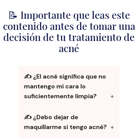
📝 Importante que leas este
contenido antes de tomar una
decisión de tu tratamiento de
acné
✍️
¿El acné significa que no
mantengo mi cara lo
suficientemente limpia?
No necesariamente. De hecho, frotarse
✍️
¿Debo dejar de
la cara con demasiada fuerza puede
agravar el acné, y el uso de
maquillarme si tengo acné?
astringentes a base de alcohol puede