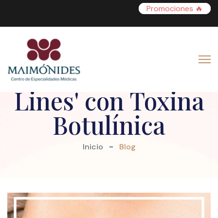
Promociones 🔥
Suaviza las 'Bunny
Lines' con Toxina
Botulínica
Inicio
Blog