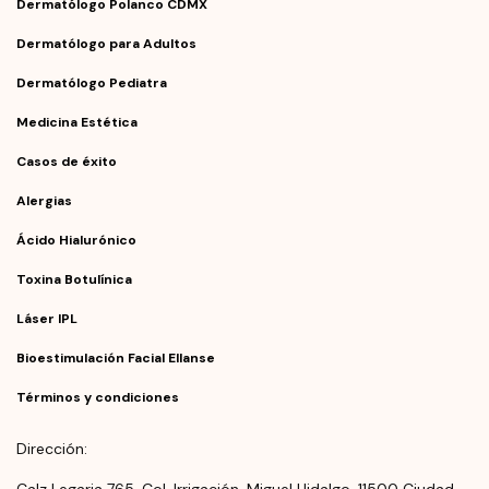
Dermatólogo Polanco CDMX
Dermatólogo para Adultos
Dermatólogo Pediatra
Medicina Estética
Casos de éxito
Alergias
Ácido Hialurónico
Toxina Botulínica
Láser IPL
Bioestimulación Facial Ellanse
Términos y condiciones
Dirección:
Calz Legaria 765, Col. Irrigación, Miguel Hidalgo, 11500 Ciudad